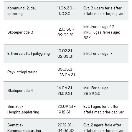
Kommunal 2. del
11.06.30 -
Evt. 3 ugers ferie efter
oplæring
11.10.30
aftale med arbejdsgiver
Inkl. Ferie i uge 42
12.10.30 -
Skoleperiode 3
Inkl. 1 uges ferie i uge:
09.02.31
52/1
10.02.31 -
Erhvervsrettet påbygning
Inkl. Ferie i uge: 7
02.03.31
03.03.31
Psykiatrioplæring
- 13.06.31
14.06.31 -
Inkl. Ferie i uge:
Skoleperiode 4
21.09.31
28,29,30
Somatisk
22.09.31 -
Evt. 1 uges ferie efter
Hospitalsoplæring
19.12.31
aftale med arbejdsgiver
Somatisk
20.12.31 -
Evt. 2 ugers ferie efter
Kommunaloplæring
04.06.32
aftale med arbejdsgiver