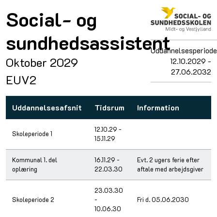
Social- og
sundhedsassistent
Uddannelsesperiode
Oktober 2029
12.10.2029 -
27.06.2032
EUV2
Uddannelsesafsnit
Tidsrum
Information
12.10.29 -
Skoleperiode 1
15.11.29
Kommunal 1. del
16.11.29 -
Evt. 2 ugers ferie efter
oplæring
22.03.30
aftale med arbejdsgiver
23.03.30
Skoleperiode 2
-
Fri d. 05.06.2030
10.06.30