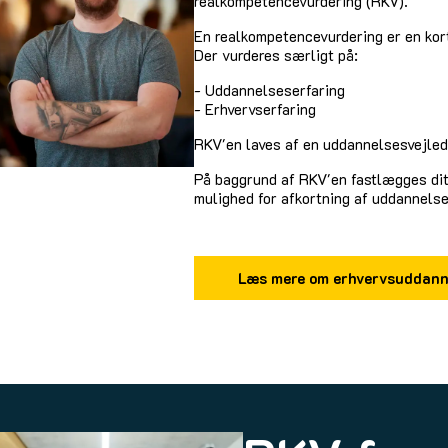
realkompetencevurdering (RKV).
En realkompetencevurdering er en kor
Der vurderes særligt på:
- Uddannelseserfaring
- Erhvervserfaring
RKV'en laves af en uddannelsesvejlede
På baggrund af RKV'en fastlægges dit
mulighed for afkortning af uddannelse
Læs mere om erhvervsuddanne