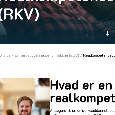
(RKV)
orside
Erhvervsuddannelse for voksne (EUV)
Realkompetencevu
Hvad er en
realkompe
Ansøgere til en erhvervsuddannelse, s