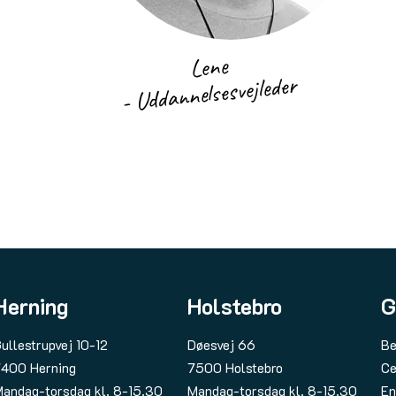
Lene
- Uddannelsesvejleder
Herning
Holstebro
G
ullestrupvej 10-12
Døesvej 66
Be
400 Herning
7500 Holstebro
Ce
andag-torsdag kl. 8-15.30
Mandag-torsdag kl. 8-15.30
En