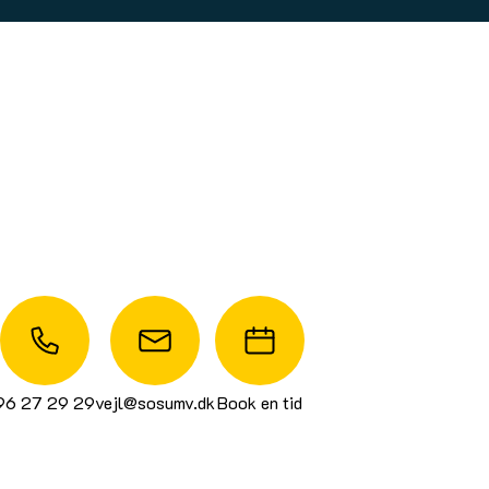
96 27 29 29
vejl@sosumv.dk
Book en tid