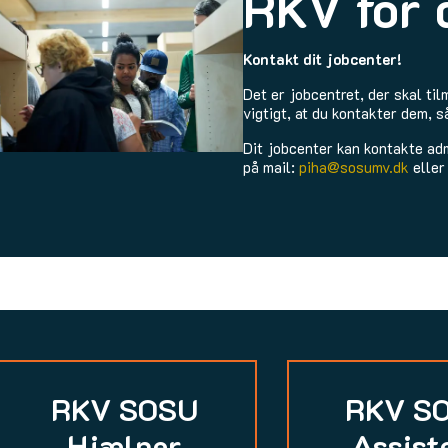
RKV for d
Kontakt dit jobcenter!
Det er jobcentret, der skal ti
vigtigt, at du kontakter dem, s
Dit jobcenter kan kontakte a
på mail:
piha@sosumv.dk
eller
RKV SOSU
RKV S
Hjælper
Assist