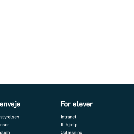
enveje
For elever
styrelsen
Intranet
nsor
It-hjælp
glish
Oplæsning