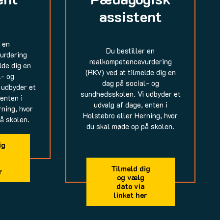
assistent
r en
Du bestiller en
urdering
realkompetencevurdering
lde dig en
(RKV) ved at tilmelde dig en
l- og
dag på social- og
 udbyder et
sundhedsskolen. Vi udbyder et
 enten i
udvalg af dage, enten i
rning, hvor
Holstebro eller Herning, hvor
å skolen.
du skal møde op på skolen.
ig
Tilmeld dig
r
og vælg
dato via
linket her