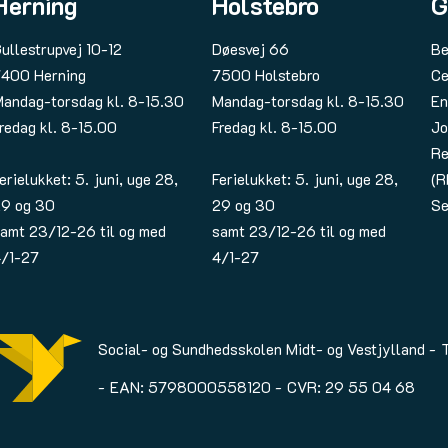
Herning
Holstebro
G
ullestrupvej 10-12
Døesvej 66
Be
400 Herning
7500 Holstebro
Ce
andag-torsdag kl. 8-15.30
Mandag-torsdag kl. 8-15.30
En
redag kl. 8-15.00
Fredag kl. 8-15.00
Jo
Re
erielukket: 5. juni, uge 28,
Ferielukket: 5. juni, uge 28,
(R
9 og 30
29 og 30
Se
amt 23/12-26 til og med
samt 23/12-26 til og med
/1-27
4/1-27
Social- og Sundhedsskolen Midt- og Vestjylland
EAN: 5798000558120
CVR: 29 55 04 68