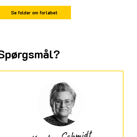
Se folder om forløbet
Spørgsmål?
Kirsten Schmidt