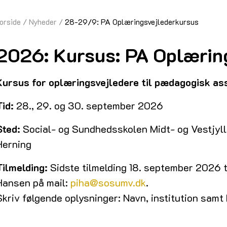
orside
Nyheder
28-29/9: PA Oplæringsvejlederkursus
2026: Kursus: PA Oplærin
Kursus for oplæringsvejledere til pædagogisk as
Tid:
28., 29. og 30. september 2026
Sted:
Social- og Sundhedsskolen Midt- og Vestjylla
Herning
Tilmelding:
Sidste tilmelding 18. september 2026 t
Hansen på mail:
piha@sosumv.dk
.
Skriv følgende oplysninger: Navn, institution sa