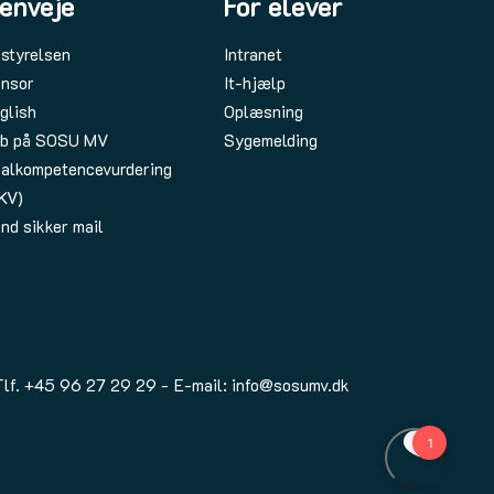
enveje
For elever
styrelsen
Intranet
nsor
It-hjælp
glish
Oplæsning
b på SOSU MV
Sygemelding
alkompetencevurdering
KV)
nd sikker mail
Tlf.
+45 96 27 29 29
E-mail:
info@sosumv.dk