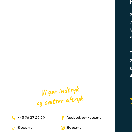
G
7
M
F
F
2
s
4
Vi gør indtryk
og sætter aftryk.
+45 96 27 29 29
facebook.com/sosumv
@sosumv
@sosumv