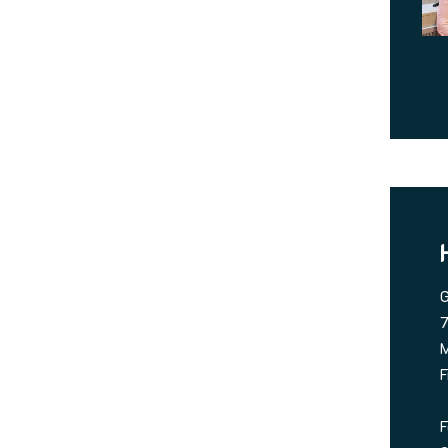
G
7
M
F
F