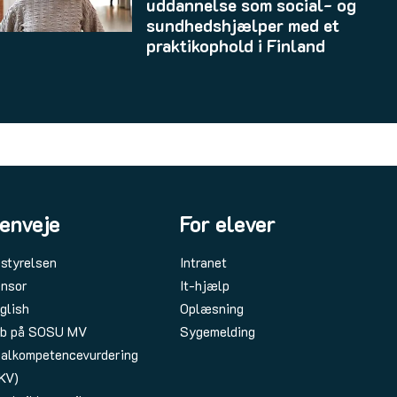
uddannelse som social- og
sundhedshjælper med et
praktikophold i Finland
enveje
For elever
styrelsen
Intranet
nsor
It-hjælp
glish
Oplæsning
b på SOSU MV
Sygemelding
alkompetencevurdering
KV)